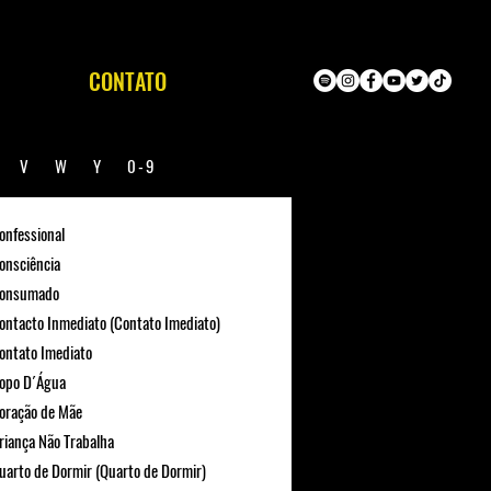
CONTATO
U
V
W
Y
0-9
onfessional
onsciência
onsumado
ontacto Inmediato (Contato Imediato)
ontato Imediato
opo D´Água
oração de Mãe
riança Não Trabalha
uarto de Dormir (Quarto de Dormir)