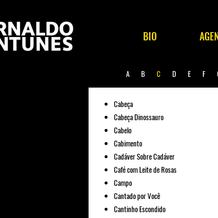
BIO
AGE
A
B
C
D
E
F
Cabeça
Cabeça Dinossauro
Cabelo
Cabimento
Cadáver Sobre Cadáver
Café com Leite de Rosas
Campo
Cantado por Você
Cantinho Escondido