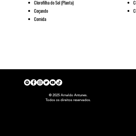
Clorofilha do Sol (Planta)
C
Coçando
C
Comida
© 2025 Arnaldo Antunes.
Todos os direitos reservados.