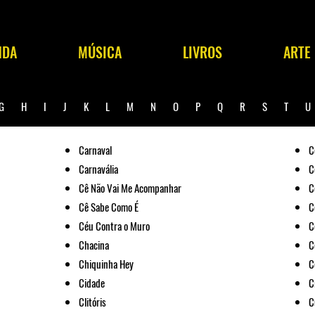
NDA
MÚSICA
LIVROS
ARTE
G
H
I
J
K
L
M
N
O
P
Q
R
S
T
Carnaval
C
Carnavália
C
Cê Não Vai Me Acompanhar
C
Cê Sabe Como É
C
Céu Contra o Muro
C
Chacina
C
Chiquinha Hey
C
Cidade
C
Clitóris
C