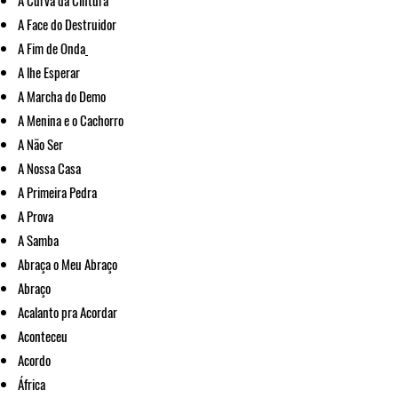
A Curva da Cintura
A Face do Destruidor
A Fim de Onda
A lhe Esperar
A Marcha do Demo
A Menina e o Cachorro
A Não Ser
A Nossa Casa
A Primeira Pedra
A Prova
A Samba
Abraça o Meu Abraço
Abraço
Acalanto pra Acordar
Aconteceu
Acordo
África