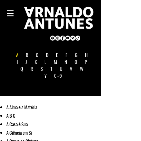
A
B
C
D
E
F
G
H
I
J
K
L
M
N
O
P
Q
R
S
T
U
V
W
Y
0-9
A Alma e a Matéria
A B C
A Casa é Sua
A Ciência em Si