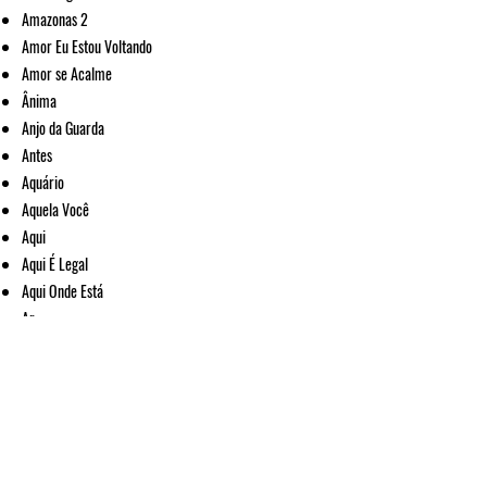
Amazonas 2
Amor Eu Estou Voltando
Amor se Acalme
Ânima
Anjo da Guarda
Antes
Aquário
Aquela Você
Aqui
Aqui É Legal
Aqui Onde Está
Ar
Areia
Armas pra Lutar
Armazém
As Árvores
As Coisas
As Estrelas Cadentes