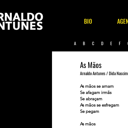
BIO
AGE
A
B
C
D
E
F
As Mãos
Arnaldo Antunes / Dida Nascim
As mãos se amam
Se afagam irmãs
Se abraçam
As mãos se esfregam
Se pegam
As mãos