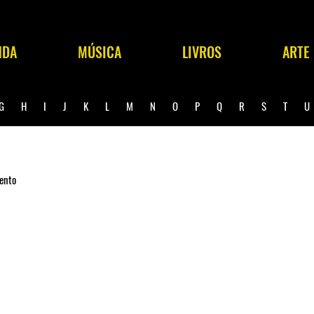
NDA
MÚSICA
LIVROS
ARTE
G
H
I
J
K
L
M
N
O
P
Q
R
S
T
ento