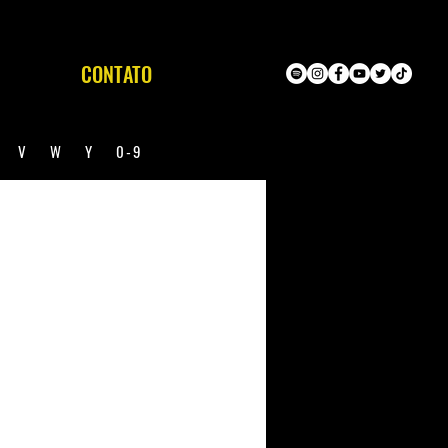
CONTATO
U
V
W
Y
0-9