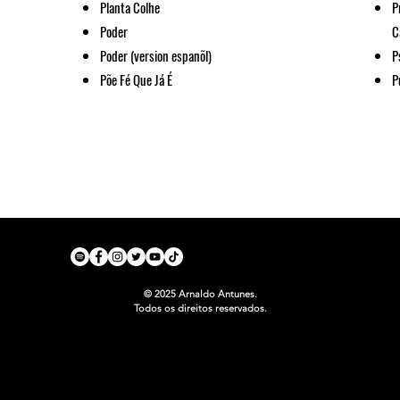
Planta Colhe
P
Poder
C
Poder (version espanõl)
P
Põe Fé Que Já É
P
© 2025 Arnaldo Antunes.
Todos os direitos reservados.