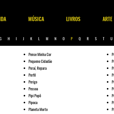
NDA
MÚSICA
LIVROS
ARTE
G
H
I
J
K
L
M
N
O
P
Q
R
S
T
Pense Minha Cor
P
Pequeno Cidadão
P
Peraí, Repara
P
Perfil
P
Perigo
P
Pessoa
P
Pipi Popô
P
Pipoca
P
Planeta Morto
P