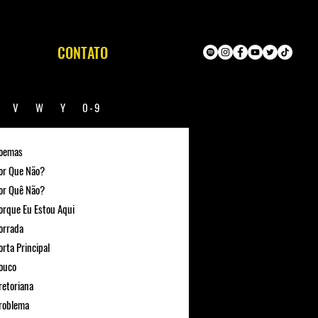
CONTATO
U
V
W
Y
0-9
oemas
or Que Não?
or Quê Não?
orque Eu Estou Aqui
orrada
orta Principal
ouco
retoriana
roblema