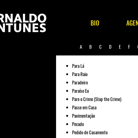
BIO
AGE
A
B
C
D
E
F
Para Lá
Para Raio
Paradeiro
Paraíso Eu
Pare o Crime (Stop the Crime)
Passe em Casa
Pavimentação
Pecado
Pedido de Casamento