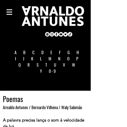
A
B
C
D
E
F
G
H
I
J
K
L
M
N
O
P
Q
R
S
T
U
V
W
Y
0-9
Poemas
Arnaldo Antunes / Bernardo Vilhena / Waly Salomão
A palavra precisa lança o som à velocidade
da luz