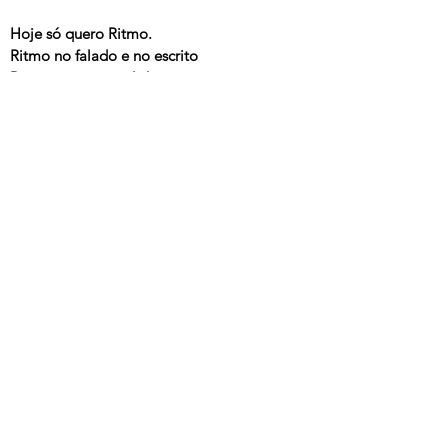
Hoje só quero Ritmo.
Ritmo no falado e no escrito
Ritmo, veio-central da mina.
Ritmo, espinha dorsal do corpo e da mente.
Ritmo na espiral da fala e do poema.
Ritmo é o que mais quero pro meu dia dia.
(Waly Salomão)
---
João M. Bôscoli & Cia.
, João Marcelo Bôscoli, Epic/Sony,
1995
© 2025 Arnaldo Antunes.
Todos os direitos reservados.