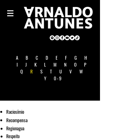
A
B
C
D
E
F
G
H
I
J
K
L
M
N
O
P
Q
R
S
T
U
V
W
Y
0-9
Raciosímio
Recompensa
Regionagua
Respeito