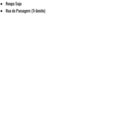
Roupa Suja
Rua da Passagem (Trânsito)
© 2025 Arnaldo Antunes.