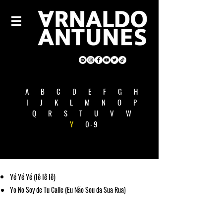
A
B
C
D
E
F
G
H
I
J
K
L
M
N
O
P
Q
R
S
T
U
V
W
Y
0-9
Yé Yé Yé (Iê Iê Iê)
Yo No Soy de Tu Calle (Eu Não Sou da Sua Rua)