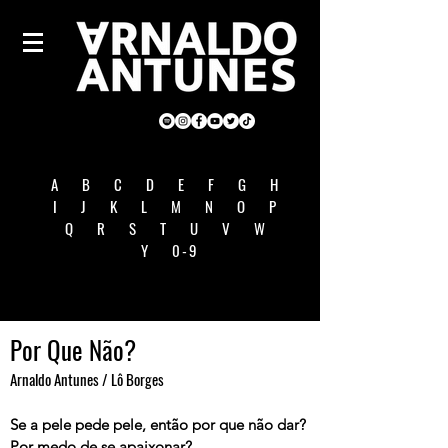
A
B
C
D
E
F
G
H
I
J
K
L
M
N
O
P
Q
R
S
T
U
V
W
Y
0-9
Por Que Não?
Arnaldo Antunes / Lô Borges
Se a pele pede pele, então por que não dar?
Por medo de se apaixonar?