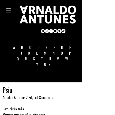
A
B
C
D
E
F
G
H
I
J
K
L
M
N
O
P
Q
R
S
T
U
V
W
Y
0-9
Psiu
Arnaldo Antunes / Edgard Scandurra
Um dois três
Penso em você outra vez