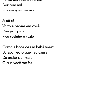
Dez cem mil
Sua miragem sumiu
A bê cê
Volto a pensar em você
Psiu psiu psiu
Fico sozinho e vazio
Como a boca de um bebê voraz
Buraco negro que não cansa
De ansiar por mais
O que você me faz
Um dois três...
---
A Curva da Cintura
, Arnaldo Antunes, 2011