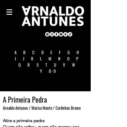
A
B
C
D
E
F
G
H
I
J
K
L
M
N
O
P
Q
R
S
T
U
V
W
Y
0-9
A Primeira Pedra
Arnaldo Antunes / Marisa Monte / Carlinhos Brown
Atire a primeira pedra
Quem não sofreu, quem não morreu por