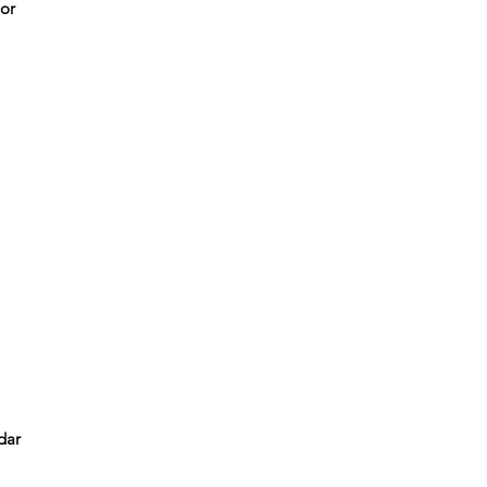
or
dar