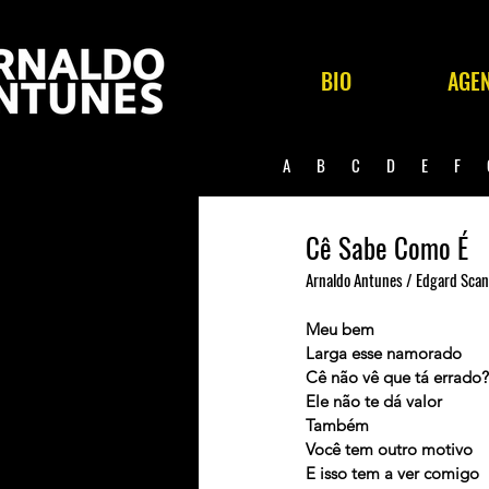
BIO
AGE
A
B
C
D
E
F
Cê Sabe Como É
Arnaldo Antunes / Edgard Sca
Meu bem
Larga esse namorado
Cê não vê que tá errado?
Ele não te dá valor
Também
Você tem outro motivo
E isso tem a ver comigo