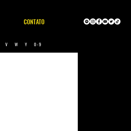
CONTATO
U
V
W
Y
0-9