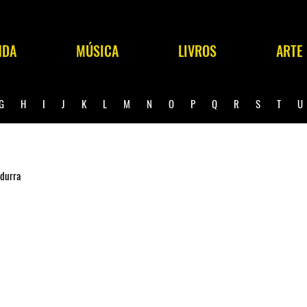
NDA
MÚSICA
LIVROS
ARTE
G
H
I
J
K
L
M
N
O
P
Q
R
S
T
ndurra