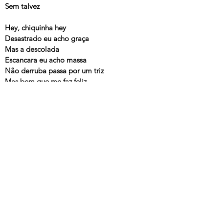
Sem talvez
Hey, chiquinha hey
Desastrado eu acho graça
Mas a descolada
Escancara eu acho massa
Não derruba passa por um triz
Mas bem que me faz feliz
O trem do tempo nunca atrasa
Atravesso a vida até o fim
Eu te ajudo a me mudar
Você me ajuda a ser assim
Hey, chiquinha hey
---
Bid
Apresenta Brasil - Bambas Dois - Jamaica
, Luiz Melodia
e Anelis Assumpção, Soulcity, 2011