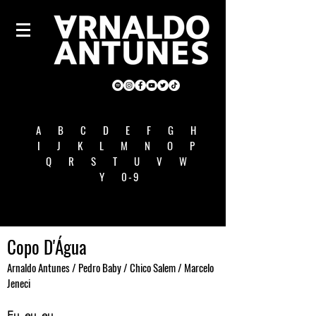
A
B
C
D
E
F
G
H
I
J
K
L
M
N
O
P
Q
R
S
T
U
V
W
Y
0-9
Copo D'Água
Arnaldo Antunes / Pedro Baby / Chico Salem / Marcelo
Jeneci
Eu, eu, eu