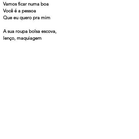
Vamos ficar numa boa
Você é a pessoa
Que eu quero pra mim
A sua roupa bolsa escova,
lenço, maquiagem
Na minha cama, quarto, sala
até na minha tatuagem
quando um não quer
os dois não fazem
Tempestade em copo d’água
---
Feito pra Acabar
, Laura Lavieri e Marcelo Jeneci, SLAP,
2010