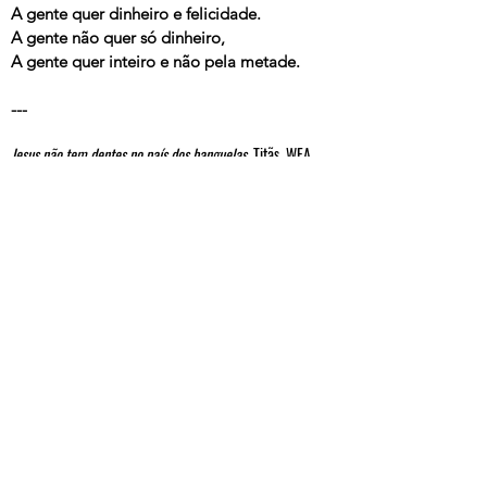
A gente quer dinheiro e felicidade.
A gente não quer só dinheiro,
A gente quer inteiro e não pela metade.
---
Jesus não tem dentes no país dos banguelas
, Titãs, WEA,
1990
Titãs Acústico
, Titãs, WEA/MTV, 1997
Marisa Monte
, Marisa Monte, EMI, 1994
Ney Matogrosso Ao Vivo
, Ney Matogrosso, CBS, 1989
Nico Nicolaiewsky
, Nico Nicolaiewsky, Sbornia Records,
1997
Gente é pra brilhar, não para morrer de fome
, Bate Lata,
Circo Discos, 2000
25 anos Titãs
, Titãs, WEA, 2002
Noites Tropicais
, Marisa Monte, Universal, 2000
Esquema Novo
, Exalta Samba, EMI, 2005