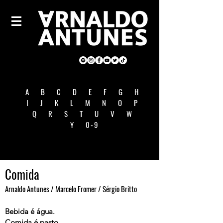
A
B
C
D
E
F
G
H
I
J
K
L
M
N
O
P
Q
R
S
T
U
V
W
Y
0-9
Comida
Arnaldo Antunes / Marcelo Fromer / Sérgio Britto
Bebida é água.
Comida é pasto.