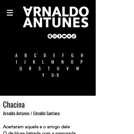
A
B
C
D
E
F
G
H
I
J
K
L
M
N
O
P
Q
R
S
T
U
V
W
Y
0-9
Chacina
Arnaldo Antunes / Edvaldo Santana
Acertaram aquele e o amigo dele
O de blusa listrada com a namorada