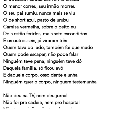
O menor correu, seu irmão morreu
O seu pai sumiu, nunca mais se viu
O de short azul, pasto de urubu
Camisa vermelha, sobre o peito nu
Dois estão feridos, mais sete escondidos
E os outros seis, já viraram três
Quem tava do lado, também foi queimado
Quem pode escapar, não pode falar
Ninguém teve pena, ninguém teve dó
Daquela família, só ficou avó
E daquele corpo, osso dente e unha
Ninguém quer o corpo, ninguém testemunha
Não deu na TV, nem deu jornal
Não foi pra cadeia, nem pro hospital
Não teve caixão, não teve funeral
E tem muita gente que acha normal
---