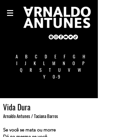
A
B
C
D
E
F
G
H
I
J
K
L
M
N
O
P
Q
R
S
T
U
V
W
Y
0-9
Vida Dura
Arnaldo Antunes / Taciana Barros
Se você se mata ou morre
Dá na mesma se você