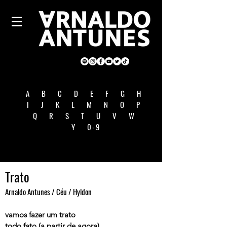
A
B
C
D
E
F
G
H
I
J
K
L
M
N
O
P
Q
R
S
T
U
V
W
Y
0-9
Trato
Arnaldo Antunes / Céu / Hyldon
vamos fazer um trato
todo fato (a partir de agora)