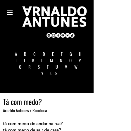
A
B
C
D
E
F
G
H
I
J
K
L
M
N
O
P
Q
R
S
T
U
V
W
Y
0-9
Tá com medo?
Arnaldo Antunes / Rumbora
tá com medo de andar na rua?
tá com medo de sair de casa?