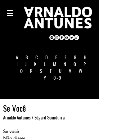
A
B
C
D
E
F
G
H
I
J
K
L
M
N
O
P
Q
R
S
T
U
V
W
Y
0-9
Se Você
Arnaldo Antunes / Edgard Scandurra
Se você
Não disser