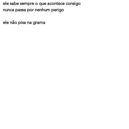
ele sabe sempre o que acontece consigo
nunca passa por nenhum perigo
ele não pisa na grama
ele não perde a cabeça
ele reclama, reclama
não perde a hora, ele ele não perde a calma
ele não perde a hora, ele não perde a calma
ele quer salvar a sua alma
---
RSTUVXZ
, Arnaldo Antunes, 2018
© 2025 Arnaldo Antunes.