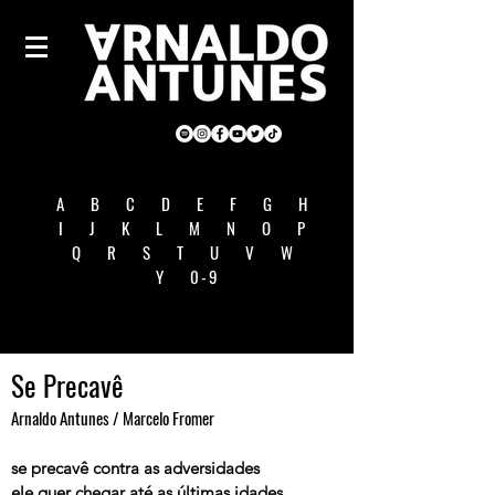
A
B
C
D
E
F
G
H
I
J
K
L
M
N
O
P
Q
R
S
T
U
V
W
Y
0-9
Se Precavê
Arnaldo Antunes / Marcelo Fromer
se precavê contra as adversidades
ele quer chegar até as últimas idades