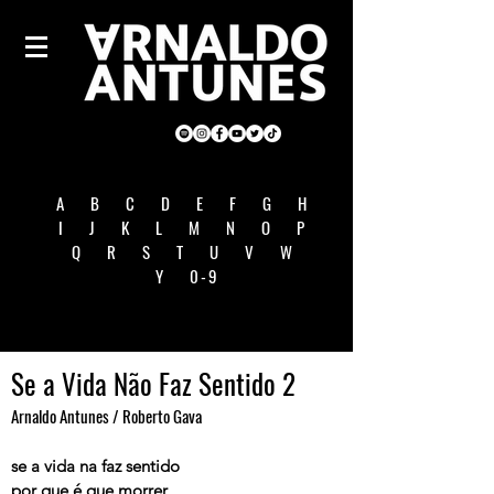
A
B
C
D
E
F
G
H
I
J
K
L
M
N
O
P
Q
R
S
T
U
V
W
Y
0-9
Se a Vida Não Faz Sentido 2
Arnaldo Antunes / Roberto Gava
se a vida na faz sentido
por que é que morrer