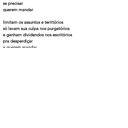
se precisar
querem mandar
limitam os assuntos e territórios
só lavam sua culpa nos purgatórios
e ganham dividendos nos escritórios
pra desperdiçar
e querem mandar
e a gente não
vai aceitar
nem entrar nessa
a gente não
vai entregar
o que interessa
---
Disco
, Arnaldo Antunes, 2013