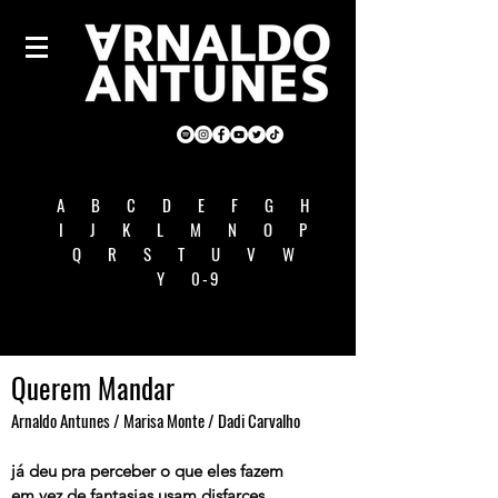
A
B
C
D
E
F
G
H
I
J
K
L
M
N
O
P
Q
R
S
T
U
V
W
Y
0-9
Querem Mandar
Arnaldo Antunes / Marisa Monte / Dadi Carvalho
já deu pra perceber o que eles fazem
em vez de fantasias usam disfarces