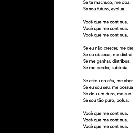
Se te machuco, me doa.
Se sou futuro, evolua.
Você que me continua.
Você que me continua.
Você que me continua.
Se eu não crescer, me des
Se eu obcecar, me distrai
Se me ganhar, distribua.
Se me perder, subtraia.
Se estou no céu, me abe
Se eu sou seu, me possua
Se dou um duro, me sue.
Se sou tão puro, polua.
Você que me continua.
Você que me continua.
Você que me continua.