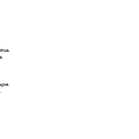
trua.
a.
nçoe.
.