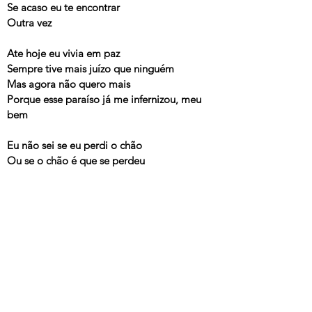
Se acaso eu te encontrar
Outra vez
Ate hoje eu vivia em paz
Sempre tive mais juízo que ninguém
Mas agora não quero mais
Porque esse paraíso já me infernizou, meu
bem
Eu não sei se eu perdi o chão
Ou se o chão é que se perdeu
Pode até ser uma ilusão
Acontece que aconteceu
Por você
Dessa vez
E quero te encontrar outra vez
---