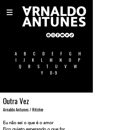
A
B
C
D
E
F
G
H
I
J
K
L
M
N
O
P
Q
R
S
T
U
V
W
Y
0-9
Outra Vez
Arnaldo Antunes / Ritchie
Eu não sei o que é o amor
Fico quieto esperando o que for