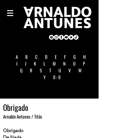
A
B
C
D
E
F
G
H
I
J
K
L
M
N
O
P
Q
R
S
T
U
V
W
Y
0-9
Obrigado
Arnaldo Antunes / Titãs
Obrigado
De Nada