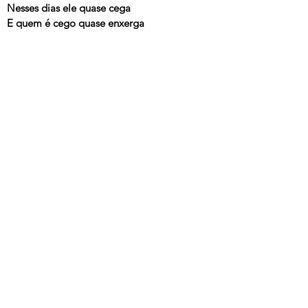
Nesses dias ele quase cega
E quem é cego quase enxerga
O sol está sempre ali no céu
A terra é que faz o carrossel
De noite o sol apaga sua chama
E dorme debaixo da minha cama
---
Um Som
, Arnaldo Antunes, BMG, 1998
Ao Vivo em Lisboa
, Arnaldo Antunes, 2017
© 2025 Arnaldo Antunes.
Todos os direitos reservados.