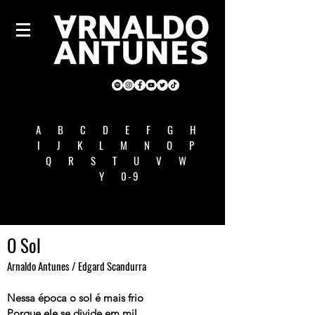
A
B
C
D
E
F
G
H
I
J
K
L
M
N
O
P
Q
R
S
T
U
V
W
Y
0-9
O Sol
Arnaldo Antunes / Edgard Scandurra
Nessa época o sol é mais frio
Porque ele se divide em mil