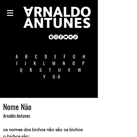
A
B
C
D
E
F
G
H
I
J
K
L
M
N
O
P
Q
R
S
T
U
V
W
Y
0-9
Nome Não
Arnaldo Antunes
os nomes dos bichos não são os bichos
o bichos são: