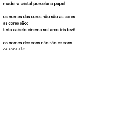
madeira cristal porcelana papel
os nomes das cores não são as cores
as cores são:
tinta cabelo cinema sol arco-íris tevê
os nomes dos sons não são os sons
os sons são.
só os bichos são bichos
só as cores são cores
só os sons são
som são, nome não
nome não, nome não
nome não, nome não
---
Nome,
Arnaldo Antunes, BMG, 1993