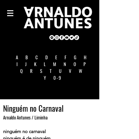
A
B
C
D
E
F
G
H
I
J
K
L
M
N
O
P
Q
R
S
T
U
V
W
Y
0-9
Ninguém no Carnaval
Arnaldo Antunes / Liminha
ninguém no carnaval
ninguém é de ninguém