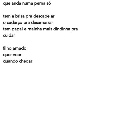
que anda numa perna só
tem a brisa pra descabelar
o cadarço pra desamarrar
tem papai e mainha mais dindinha pra
cuidar
filho amado
quer voar
quando chegar
sua hora estarei ao seu lado pra te
impulsionar
meu rebento
meu bebê
quando crescer
na barriga do vento
sua asa batendo hei de ver
---