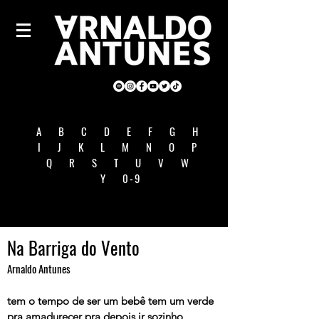
A
B
C
D
E
F
G
H
I
J
K
L
M
N
O
P
Q
R
S
T
U
V
W
Y
0-9
Na Barriga do Vento
Arnaldo Antunes
tem o tempo de ser um bebê tem um verde
pra amadurecer pra depois ir sozinho