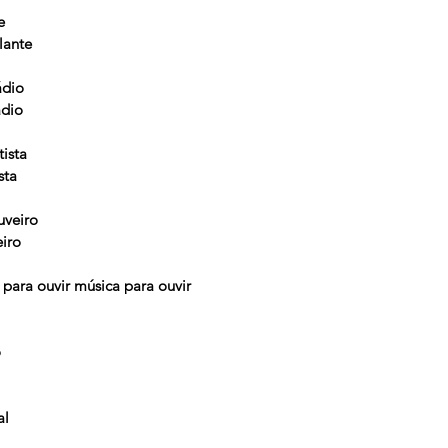
e
lante
ádio
ádio
tista
sta
uveiro
iro
 para ouvir música para ouvir
o
al