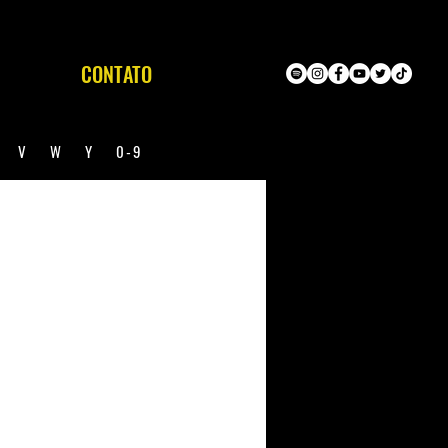
CONTATO
U
V
W
Y
0-9