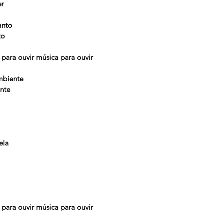
er
anto
to
 para ouvir música para ouvir
mbiente
nte
ela
 para ouvir música para ouvir