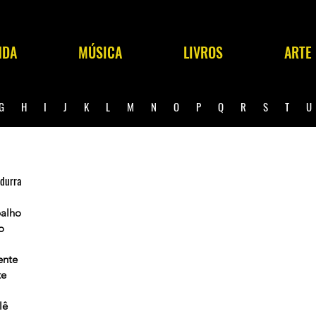
NDA
MÚSICA
LIVROS
ARTE
G
H
I
J
K
L
M
N
O
P
Q
R
S
T
ndurra
balho
o
ente
te
lê