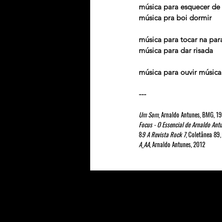
música para esquecer de 
música pra boi dormir
música para tocar na par
música para dar risada
música para ouvir música
---
Um Som
, Arnaldo Antunes, BMG, 1
Focus - O Essencial de Arnaldo Ant
8
9 A Revista Rock 7
, Coletânea 89
A_AA
, Arnaldo Antunes, 2012