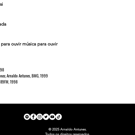
si
ada
 para ouvir música para ouvir
998
unes
, Arnaldo Antunes, BMG, 1999
, 89FM, 1998
© 2025 Arnaldo Antunes.
Todos os direitos reservados.