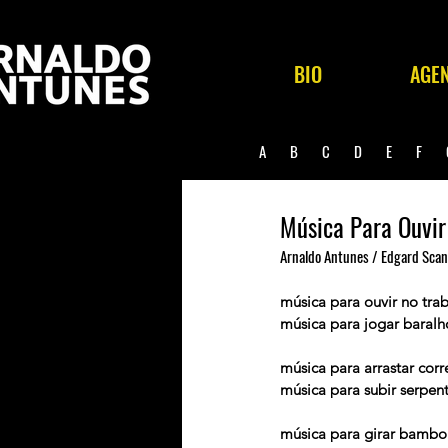
BIO
AGE
A
B
C
D
E
F
Música Para Ouvir
Arnaldo Antunes / Edgard Sca
música para ouvir no tra
música para jogar baralh
música para arrastar corr
música para subir serpen
música para girar bambo