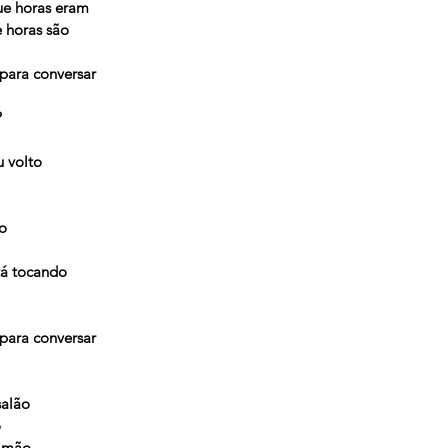
e horas eram
 horas são
 para conversar
?
 volto
o
tá tocando
 para conversar
salão
o
a mão