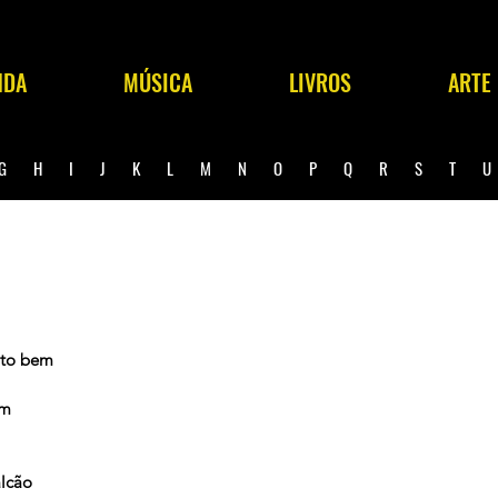
NDA
MÚSICA
LIVROS
ARTE
G
H
I
J
K
L
M
N
O
P
Q
R
S
T
ito bem
ém
lcão