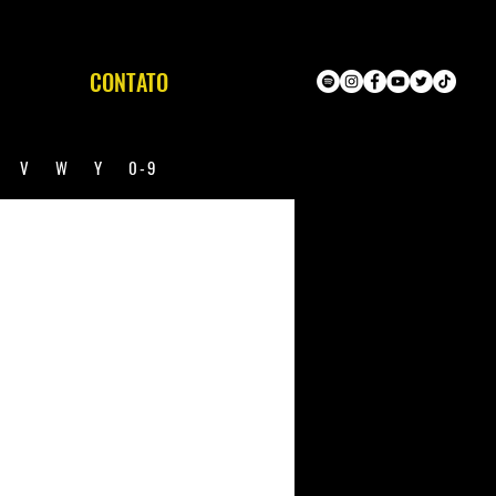
CONTATO
U
V
W
Y
0-9