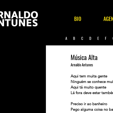
BIO
AGE
A
B
C
D
E
F
Música Alta
Arnaldo Antunes
Aqui tem muita gente
Ninguém se conhece mu
Aqui tá muito quente
Lá fora deve estar tamb
Preciso ir ao banheiro
Pego alguma coisa no ba