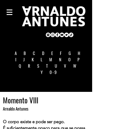
A
B
C
D
E
F
G
H
I
J
K
L
M
N
O
P
Q
R
S
T
U
V
W
Y
0-9
Momento VIII
Arnaldo Antunes
O corpo existe e pode ser pego.
É suficientemente opaco para que se possa