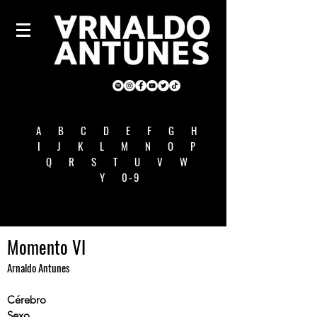
A
B
C
D
E
F
G
H
I
J
K
L
M
N
O
P
Q
R
S
T
U
V
W
Y
0-9
Momento VI
Arnaldo Antunes
Cérebro
Sexo