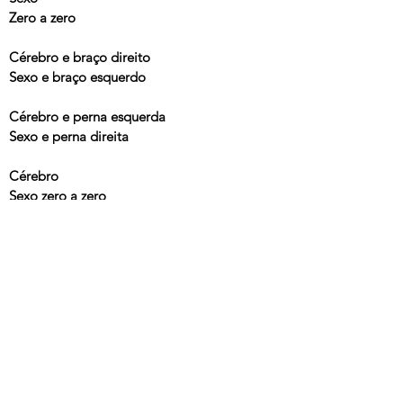
Zero a zero
Cérebro e braço direito
Sexo e braço esquerdo
Cérebro e perna esquerda
Sexo e perna direita
Cérebro
Sexo zero a zero
---
O Corpo
, Arnaldo Antunes, trilha do balé O Corpo, 2000
© 2025 Arnaldo Antunes.