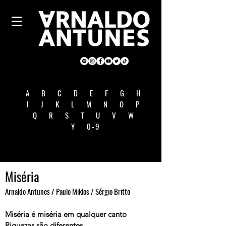
A
B
C
D
E
F
G
H
I
J
K
L
M
N
O
P
Q
R
S
T
U
V
W
Y
0-9
Miséria
Arnaldo Antunes / Paulo Miklos / Sérgio Britto
Miséria é miséria em qualquer canto
Riquezas são diferentes