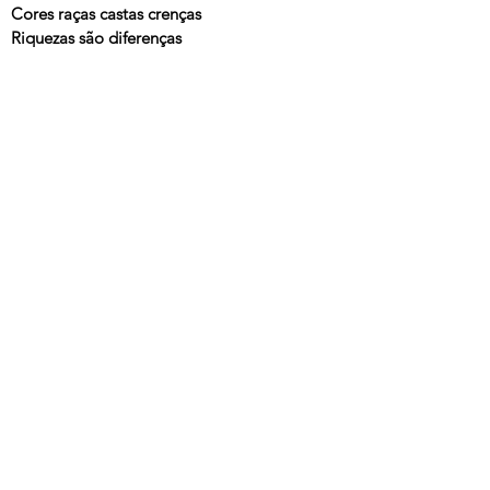
Cores raças castas crenças
Riquezas são diferenças
---
Õ Blesq Blom
, Titãs, WEA, 1989
Wea Collection Titãs 84 94 Um e Dois
, Titãs, WEA 1994
E-Collection - Titãs
, Titãs, WEA, 2000
Senhas
, Adriana Calcanhotto, Columbia, 1992
O Canto da Cidadania
, Prato Feito, 1998
Volume 2
, Titãs, 1998
O Essencial dos Titãs - Volume 2
, Titãs, WEA, 2000
Recipiente
, Zé Guilherme, 2000
© 2025 Arnaldo Antunes.
Todos os direitos reservados.