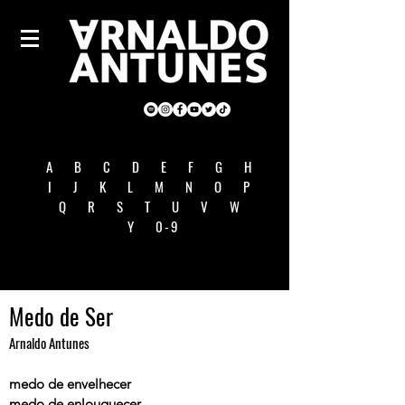
A
B
C
D
E
F
G
H
I
J
K
L
M
N
O
P
Q
R
S
T
U
V
W
Y
0-9
Medo de Ser
Arnaldo Antunes
medo de envelhecer
medo de enlouquecer