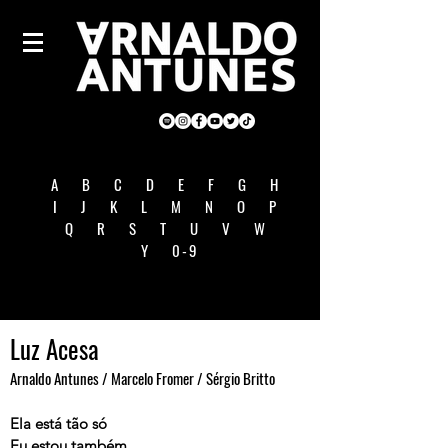
A
B
C
D
E
F
G
H
I
J
K
L
M
N
O
P
Q
R
S
T
U
V
W
Y
0-9
Luz Acesa
Arnaldo Antunes / Marcelo Fromer / Sérgio Britto
Ela está tão só
Eu estou também