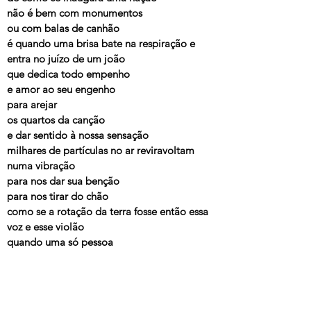
não é bem com monumentos
ou com balas de canhão
é quando uma brisa bate na respiração e
entra no juízo de um joão
que dedica todo empenho
e amor ao seu engenho
para arejar
os quartos da canção
e dar sentido à nossa sensação
milhares de partículas no ar reviravoltam
numa vibração
para nos dar sua benção
para nos tirar do chão
como se a rotação da terra fosse então essa
voz e esse violão
quando uma só pessoa
o silêncio aperfeiçoa toda a multidão escuta
o coração
e se torna civilização