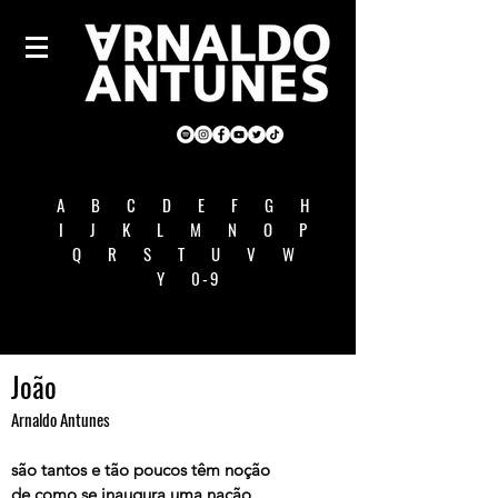
A
B
C
D
E
F
G
H
I
J
K
L
M
N
O
P
Q
R
S
T
U
V
W
Y
0-9
João
Arnaldo Antunes
são tantos e tão poucos têm noção
de como se inaugura uma nação