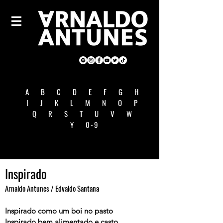
A
B
C
D
E
F
G
H
I
J
K
L
M
N
O
P
Q
R
S
T
U
V
W
Y
0-9
Inspirado
Arnaldo Antunes / Edvaldo Santana
Inspirado como um boi no pasto
Inspirado bem alimentado e casto