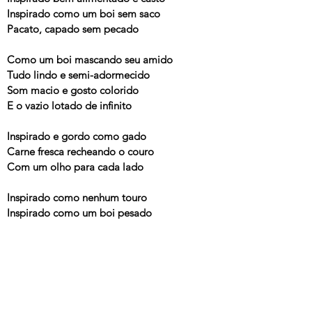
Inspirado como um boi sem saco
Pacato, capado sem pecado
Como um boi mascando seu amido
Tudo lindo e semi-adormecido
Som macio e gosto colorido
E o vazio lotado de infinito
Inspirado e gordo como gado
Carne fresca recheando o couro
Com um olho para cada lado
Inspirado como nenhum touro
Inspirado como um boi pesado
Esperando amor no matadouro
---
Ninguém
, Arnaldo Antunes, 1995
Tá Assustado?
, Edvaldo Santana, Camerati , 1995