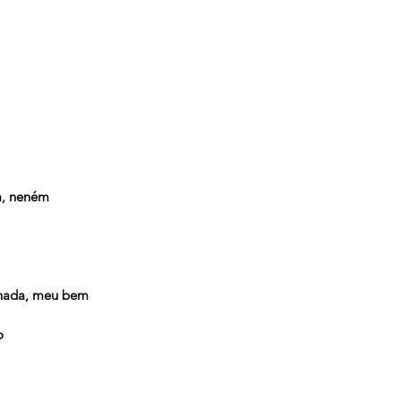
a, neném
 nada, meu bem
o