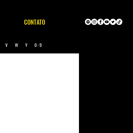
CONTATO
U
V
W
Y
0-9