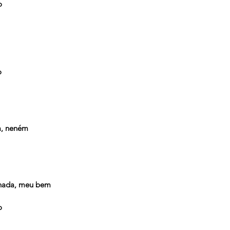
o
o
a, neném
 nada, meu bem
o