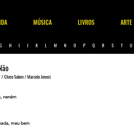
NDA
MÚSICA
LIVROS
ARTE
G
H
I
J
K
L
M
N
O
P
Q
R
S
T
Não
 / Chico Salem / Marcelo Jeneci
a, neném
 nada, meu bem