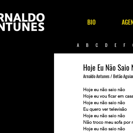
BIO
AGE
A
B
C
D
E
F
Hoje Eu Não Saio 
Arnaldo Antunes / Betão Aguiar
Hoje eu não saio não
Hoje eu vou ficar em cas
Hoje eu não saio não
Eu quero ver televisão
Hoje eu não saio não
Não troco meu sofa por
Hoje eu não saio não