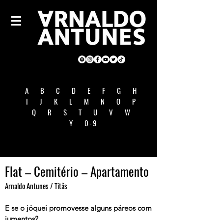
A
B
C
D
E
F
G
H
I
J
K
L
M
N
O
P
Q
R
S
T
U
V
W
Y
0-9
Flat – Cemitério – Apartamento
Arnaldo Antunes / Titãs
E se o jóquei promovesse alguns páreos com
jumentos?