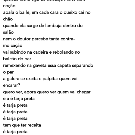
noção
abala o baile, em cada cara o queixo cai no
chão
quando ela surge de lambuja dentro do
salão
nem o doutor percebe tanta contra-
indicação
vai subindo na cadeira e rebolando no
balcão do bar
remexendo na gaveta essa capeta separando
o par
a galera se excita e palpita: quem vai
encarar?
quero ver, agora quero ver quem vai chegar
ela é tarja preta
é tarja preta
é tarja preta
é tarja preta
tem que ter receita
é tarja preta