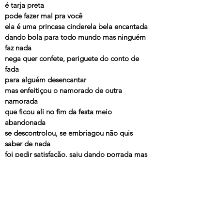
é tarja preta
pode fazer mal pra você
ela é uma princesa cinderela bela encantada
dando bola para todo mundo mas ninguém
faz nada
nega quer confete, periguete do conto de
fada
para alguém desencantar
mas enfeitiçou o namorado de outra
namorada
que ficou ali no fim da festa meio
abandonada
se descontrolou, se embriagou não quis
saber de nada
foi pedir satisfação, saiu dando porrada mas
ela é faixa preta
é faixa preta
é faixa preta
é faixa preta
tem que ter receita