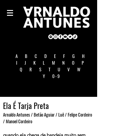
A
B
C
D
E
F
G
H
I
J
K
L
M
N
O
P
Q
R
S
T
U
V
W
Y
0-9
Ela É Tarja Preta
Arnaldo Antunes / Betão Aguiar / Luê / Felipe Cordeiro
/ Manoel Cordeiro
quando ela chega de bandeja muito sem