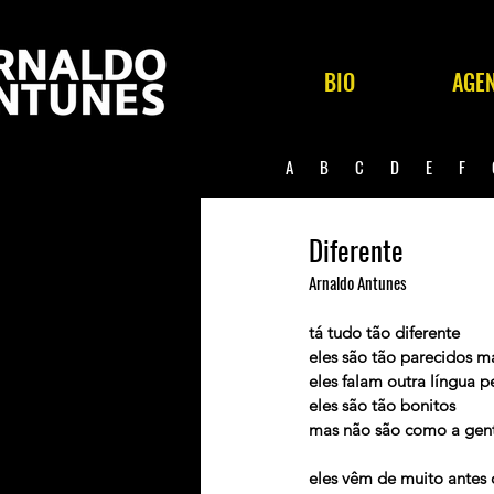
BIO
AGE
A
B
C
D
E
F
Diferente
Arnaldo Antunes
tá tudo tão diferente
eles são tão parecidos 
eles falam outra língua p
eles são tão bonitos
mas não são como a gen
eles vêm de muito antes 