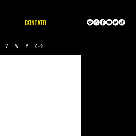
CONTATO
U
V
W
Y
0-9