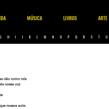
NDA
MÚSICA
LIVROS
ARTE
G
H
I
J
K
L
M
N
O
P
Q
R
S
T
mas não como nós
ela nossa voz
te
que nossos avós