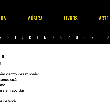
NDA
MÚSICA
LIVROS
ARTE
G
H
I
J
K
L
M
N
O
P
Q
R
S
T
ho
r
uém dentro de um sonho
aonde está
dade
sa em acordar
ei de você