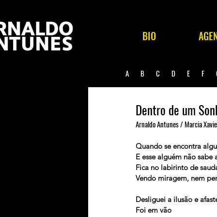
BIO
AGE
A
B
C
D
E
F
Dentro de um Son
Arnaldo Antunes / Marcia Xavie
Quando se encontra alg
E esse alguém não sabe 
Fica no labirinto de sau
Vendo miragem, nem pen
Desliguei a ilusão e afast
Foi em vão