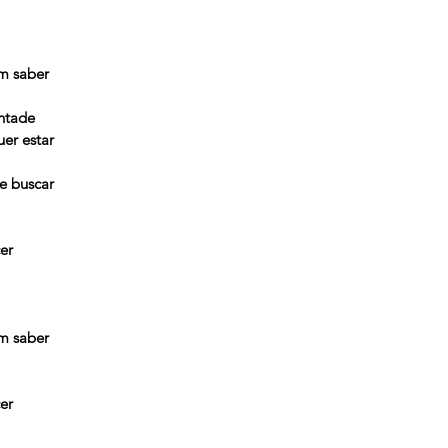
m saber
ontade
er estar
e buscar
er
m saber
er