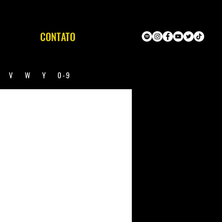
CONTATO
U
V
W
Y
0-9