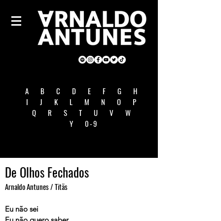
A
B
C
D
E
F
G
H
I
J
K
L
M
N
O
P
Q
R
S
T
U
V
W
Y
0-9
De Olhos Fechados
Arnaldo Antunes / Titãs
Eu não sei
Eu não quero saber