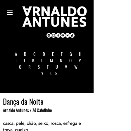
A
B
C
D
E
F
G
H
I
J
K
L
M
N
O
P
Q
R
S
T
U
V
W
Y
0-9
Dança da Noite
Arnaldo Antunes / Zé Cafofinho
casca, pele, chão, seixo, rosca, esfrega e
trava, queixo,