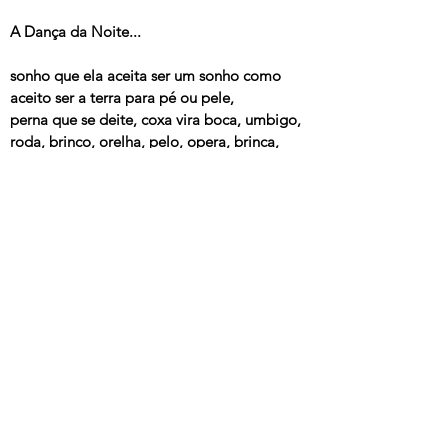
A Dança da Noite...
sonho que ela aceita ser um sonho como
aceito ser a terra para pé ou pele,
perna que se deite, coxa vira boca, umbigo,
roda, brinco, orelha, pelo, opera, brinca,
seio, gira, nuca,
no cabelo muda a rota do ponteiro,
quando penso nela deito cada canto toma
leito.
---
Dança da Noite
, Zé Cafofinho & sua correntes,
Independente, 2009
Dança da Noite remix
, Zé Cafofinho & sua correntes,
Independente, 2009