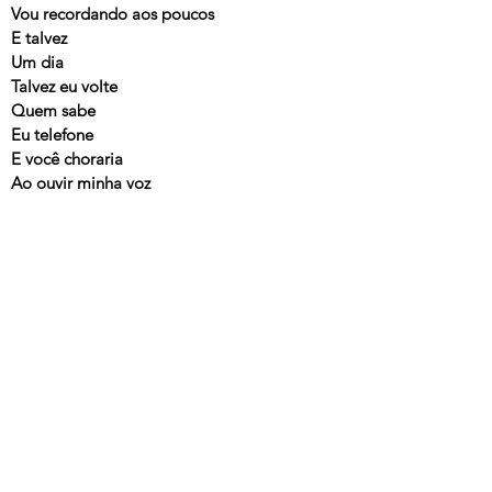
Vou recordando aos poucos
E talvez
Um dia
Talvez eu volte
Quem sabe
Eu telefone
E você choraria
Ao ouvir minha voz
Dizendo: baby,
Volta pra mim
Baby,
Não me deixe sozinho
Durante todo meu caminho
Eu lembrarei que nós fomos felizes
---
Loucuras de Amor
, Tivas Miguel, Continental, 1995
As Minhas Canções
, Odair José, GloboPolydor, 1996