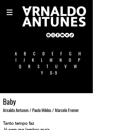
A
B
C
D
E
F
G
H
I
J
K
L
M
N
O
P
Q
R
S
T
U
V
W
Y
0-9
Baby
Arnaldo Antunes / Paulo Miklos / Marcelo Fromer
Tanto tempo faz
Já nem me lembro mais