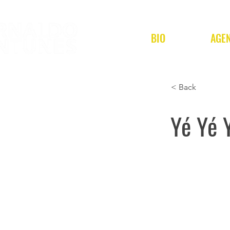
BIO
AGE
< Back
Yé Yé Y