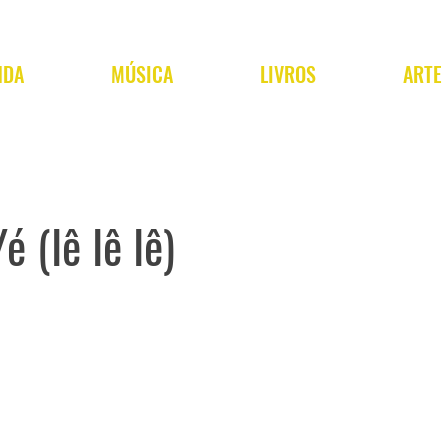
NDA
MÚSICA
LIVROS
ARTE
é (Iê Iê Iê)