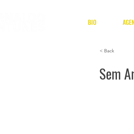
BIO
AGE
< Back
Sem A