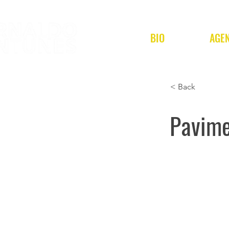
BIO
AGE
< Back
Pavim