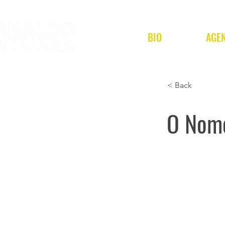
BIO
AGE
< Back
O Nome